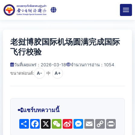
老挝博胶国际机场圆满完成国际
飞行校验
วันที่เผยแพร่：2026-03-18
จำนวนการอ่าน：
1054
ขนาดฟอนต์:
A-
中
A+
แชร์บทความนี้
Share
Facebook
X
WeChat
Sina
Messenger
Email
Copy
Print
Weibo
Link