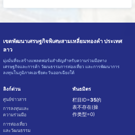
เขตพัฒนาเศรษฐกิจพิเศษสามเหลี่ยมทองคำ ประเทศ
ลาว
มุ่งมั่นที่จะสร้างแพลตฟอร์มสำคัญสำหรับความร่วมมือทาง
เศรษฐกิจและการค้า วัฒนธรรมการท่องเที่ยว และการพัฒนาการ
ลงทุนในภูมิภาคเอเชียตะวันออกเฉียงใต้
ลิงก์ด่วน
พันธมิตร
ศูนย์ข่าวสาร
栏目ID=
35
的
表不存在(操
การลงทุนและ
作类型=0)
ความร่วมมือ
การท่องเที่ยว
และวัฒนธรรม