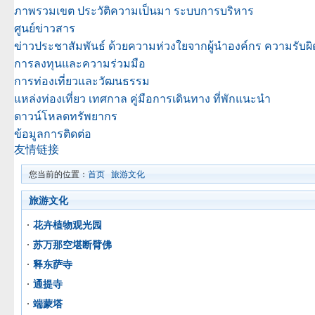
ภาพรวมเขต
ประวัติความเป็นมา
ระบบการบริหาร
ศูนย์ข่าวสาร
ข่าวประชาสัมพันธ์
ด้วยความห่วงใยจากผู้นำองค์กร
ความรับผ
การลงทุนและความร่วมมือ
การท่องเที่ยวและวัฒนธรรม
แหล่งท่องเที่ยว
เทศกาล
คู่มือการเดินทาง
ที่พักแนะนำ
ดาวน์โหลดทรัพยากร
ข้อมูลการติดต่อ
友情链接
您当前的位置：
首页
旅游文化
旅游文化
花卉植物观光园
苏万那空堪断臂佛
释东萨寺
通提寺
端蒙塔