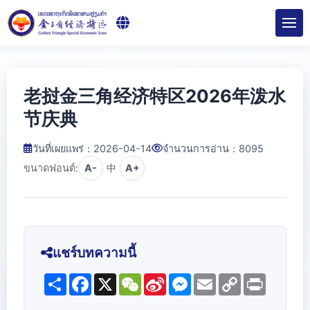
老挝金三角经济特区2026年泼水
节庆典
วันที่เผยแพร่：2026-04-14
จำนวนการอ่าน：
8095
ขนาดฟอนต์:
A-
中
A+
แชร์บทความนี้
Share
Facebook
X
WeChat
Sina
Messenger
Email
Copy
Print
Weibo
Link