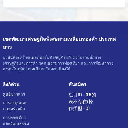
เขตพัฒนาเศรษฐกิจพิเศษสามเหลี่ยมทองคำ ประเทศ
ลาว
มุ่งมั่นที่จะสร้างแพลตฟอร์มสำคัญสำหรับความร่วมมือทาง
เศรษฐกิจและการค้า วัฒนธรรมการท่องเที่ยว และการพัฒนาการ
ลงทุนในภูมิภาคเอเชียตะวันออกเฉียงใต้
ลิงก์ด่วน
พันธมิตร
ศูนย์ข่าวสาร
栏目ID=
35
的
表不存在(操
การลงทุนและ
作类型=0)
ความร่วมมือ
การท่องเที่ยว
และวัฒนธรรม