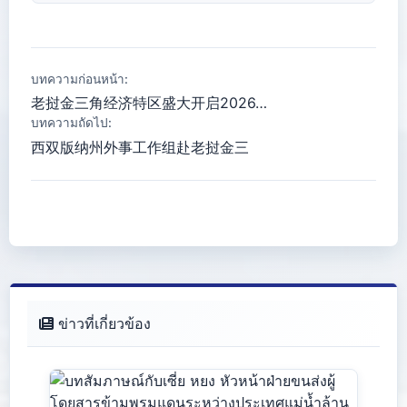
บทความก่อนหน้า:
老挝金三角经济特区盛大开启2026…
บทความถัดไป:
西双版纳州外事工作组赴老挝金三
ข่าวที่เกี่ยวข้อง