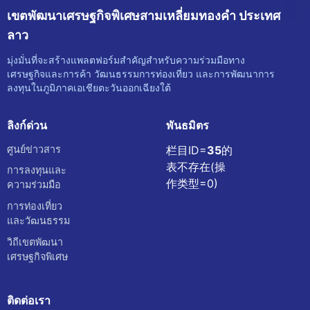
เขตพัฒนาเศรษฐกิจพิเศษสามเหลี่ยมทองคำ ประเทศ
ลาว
มุ่งมั่นที่จะสร้างแพลตฟอร์มสำคัญสำหรับความร่วมมือทาง
เศรษฐกิจและการค้า วัฒนธรรมการท่องเที่ยว และการพัฒนาการ
ลงทุนในภูมิภาคเอเชียตะวันออกเฉียงใต้
ลิงก์ด่วน
พันธมิตร
ศูนย์ข่าวสาร
栏目ID=
35
的
表不存在(操
การลงทุนและ
作类型=0)
ความร่วมมือ
การท่องเที่ยว
และวัฒนธรรม
วิถีเขตพัฒนา
เศรษฐกิจพิเศษ
ติดต่อเรา