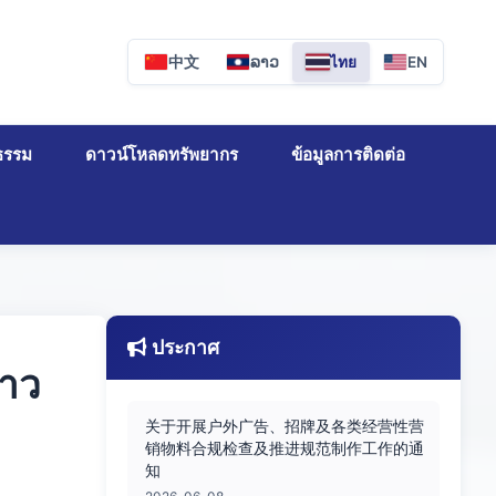
中文
ລາວ
ไทย
EN
ธรรม
ดาวน์โหลดทรัพยากร
ข้อมูลการติดต่อ
ประกาศ
ลาว
关于开展户外广告、招牌及各类经营性营
销物料合规检查及推进规范制作工作的通
知