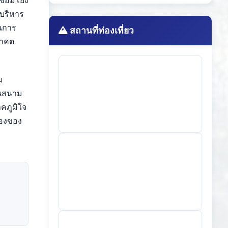
ชื่อมโยง
รบริหาร
ในการ
สถานที่ท่องเที่ยว
นาคต
ม
็นสนาม
าคภูมิใจ
รืองของ