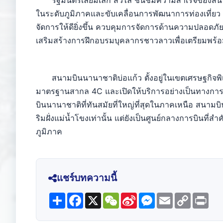
รัฐมนตรีเลียมเล็ก สิวิไล ชื่นชมความสำเร็จของสนาม
ในระดับภูมิภาคและขับเคลื่อนการพัฒนาการท่องเที่ยว
จัดการให้ดียิ่งขึ้น ควบคุมการจัดการด้านความปลอด
เสริมสร้างการฝึกอบรมบุคลากรชาวลาวเพื่อเตรียมพร
สนามบินนานาชาติบ่อแก้ว ตั้งอยู่ในเขตเศรษฐกิจพิเ
มาตรฐานสากล 4C และเปิดให้บริการอย่างเป็นทางกา
บินนานาชาติที่ทันสมัยที่ใหญ่ที่สุดในภาคเหนือ สนามบินแ
ริมฝั่งแม่น้ำโขงเท่านั้น แต่ยังเป็นศูนย์กลางการบินที่
ภูมิภาค
แชร์บทความนี้
Share
Facebook
X
WeChat
Sina
Messenger
Email
Copy
Prin
Weibo
Link