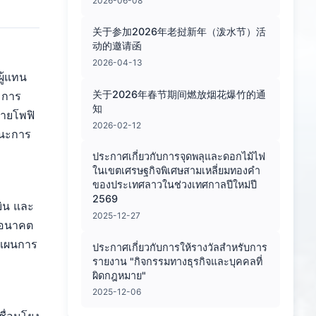
2026-06-08
关于参加2026年老挝新年（泼水节）活
动的邀请函
2026-04-13
ู้แทน
关于2026年春节期间燃放烟花爆竹的通
 การ
知
นายโพฟิ
2026-02-12
านะการ
ประกาศเกี่ยวกับการจุดพลุและดอกไม้ไฟ
ในเขตเศรษฐกิจพิเศษสามเหลี่ยมทองคำ
ของประเทศลาวในช่วงเทศกาลปีใหม่ปี
2569
บิน และ
2025-12-27
นอนาคต
งแผนการ
ประกาศเกี่ยวกับการให้รางวัลสำหรับการ
รายงาน "กิจกรรมทางธุรกิจและบุคคลที่
ผิดกฎหมาย"
2025-12-06