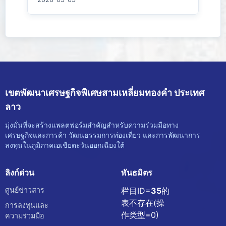
เขตพัฒนาเศรษฐกิจพิเศษสามเหลี่ยมทองคำ ประเทศ
ลาว
มุ่งมั่นที่จะสร้างแพลตฟอร์มสำคัญสำหรับความร่วมมือทาง
เศรษฐกิจและการค้า วัฒนธรรมการท่องเที่ยว และการพัฒนาการ
ลงทุนในภูมิภาคเอเชียตะวันออกเฉียงใต้
ลิงก์ด่วน
พันธมิตร
ศูนย์ข่าวสาร
栏目ID=
35
的
表不存在(操
การลงทุนและ
作类型=0)
ความร่วมมือ