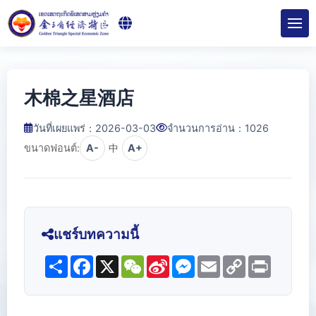
木棉之星酒店
วันที่เผยแพร่：2026-03-03
จำนวนการอ่าน：
1026
ขนาดฟอนต์:
A-
中
A+
แชร์บทความนี้
Share
Facebook
X
WeChat
Sina
Messenger
Email
Copy
Print
Weibo
Link